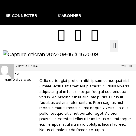
SE CONNECTER
S’ABONNER
30 mai 2022 à 8h04
#3008
TKA
Maître des clés
Odio eu feugiat pretium nibh ipsum consequat nisl.
Ornare lectus sit amet est placerat in. Risus viverra
adipiscing at in tellus integer feugiat scelerisque
varius. Adipiscing elit ut aliquam purus. Purus ut
faucibus pulvinar elementum. Proin sagittis nisl
rhoncus mattis rhoncus urna neque viverra justo. A
pellentesque sit amet porttitor eget. Ac orci
phasellus egestas tellus rutrum tellus pellentesque
eu. Tempus iaculis urna id volutpat lacus laoreet.
Netus et malesuada fames ac turpis.