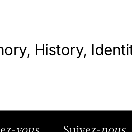
ry, History, Identi
ez-
vous
Suivez-
nous