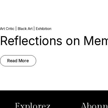
02.
Art Critic
Black Art
Exhibition
Reflections on Memo
Avr, 2025
Read More
Explorez
Abonn